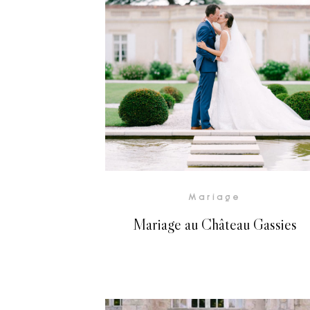
Voir la Galerie
Mariage
Mariage au Château Gassies