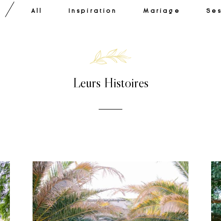
All
Inspiration
Mariage
Se
Leurs Histoires
Voir la Galerie