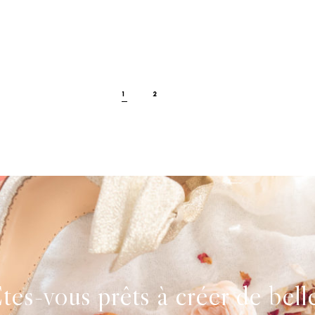
1
2
tes-vous prêts à créer de bell