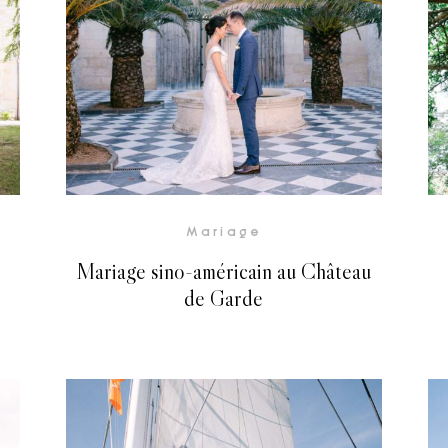
Voir la Galerie
Mariage
Mariage sino-américain au Château
de Garde