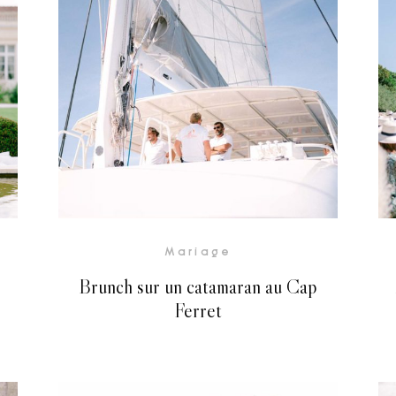
Voir la Galerie
Mariage
Brunch sur un catamaran au Cap
Ferret