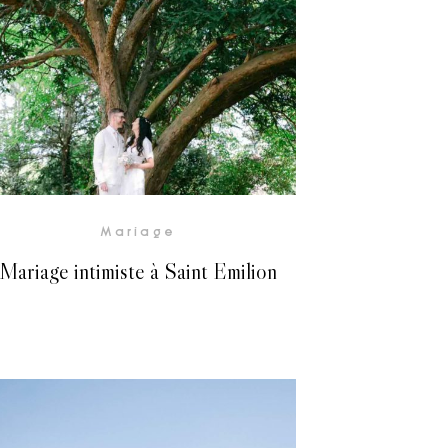
Voir la Galerie
Mariage
Mariage intimiste à Saint Emilion